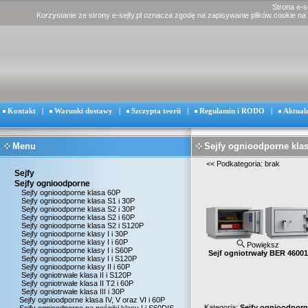
Strona e-s
Korzystanie ze strony e-sejfy.pl oznacza zgodę na zapisywanie plików cookie na
Kontakt
|
Warunki dostawy
|
Szczypta teorii
|
Regulamin i RODO
|
Aktual
Menu
Sejfy ognioodporne klas
<<
Podkategoria: brak
Sejfy
Sejfy ognioodporne
Sejfy ognioodporne klasa 60P
Sejfy ognioodporne klasa S1 i 30P
Sejfy ognioodporne klasa S2 i 30P
Sejfy ognioodporne klasa S2 i 60P
Sejfy ognioodporne klasa S2 i S120P
Sejfy ognioodporne klasy I i 30P
Sejfy ognioodporne klasy I i 60P
Powiększ
Sejfy ognioodporne klasy I i S60P
Sejf ogniotrwały BER 46001
Sejfy ognioodporne klasy I i S120P
Sejfy ognioodporne klasy II i 60P
Sejfy ogniotrwałe klasa II i S120P
Sejfy ogniotrwałe klasa II T2 i 60P
Sejfy ogniotrwałe klasa III i 30P
Sejfy ognioodporne klasa IV, V oraz VI i 60P
Kategoria:
Sejfy ognioodporne