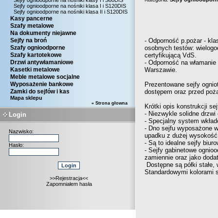
Sejfy ognioodporne na nośniki klasy I i S60DIS
Sejfy ognioodporne na nośniki klasa I i S120DIS
Sejfy ognioodporne na nośniki klasa II i S120DIS
Kasy pancerne
Szafy metalowe
Na dokumenty niejawne
Sejfy na broń
- Odporność p.pożar - kla
Szafy ognioodporne
osobnych testów: wielogod
Szafy kartotekowe
certyfikującą VdS.
Drzwi antywłamaniowe
- Odporność na włamanie –
Kasetki metalowe
Warszawie.
Meble metalowe socjalne
Wyposażenie bankowe
Prezentowane sejfy ognio
Zamki do sejfów i kas
dostępem oraz przed poż
Mapa sklepu
« Strona głowna
Krótki opis konstrukcji se
- Niezwykle solidne drzw
Login
- Specjalny system wkład
- Dno sejfu wyposażone w
Nazwisko:
upadku z dużej wysokość 
- Są to idealne sejfy biur
Hasło:
- Sejfy gabinetowe ogni
zamiennie oraz jako dod
Dostępne są półki stałe,
Standardowymi kolorami s
>>Rejestracja<<
Zapomniałem hasła