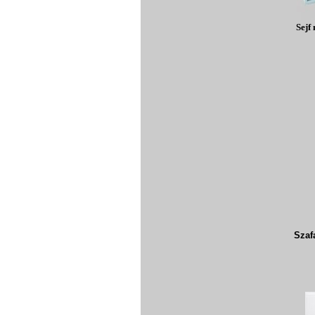
Sejf 
Szaf