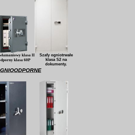
ywłamaniowy klasa II
Szafy ogniotrwałe
klasa S2 na
odporny
klasa 60P
dokumenty.
OGNIOODPORNE