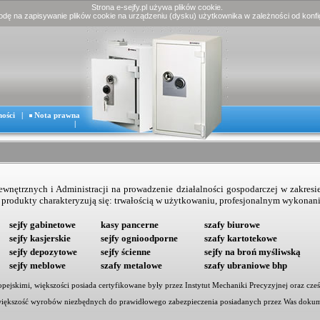
Strona e-sejfy.pl używa plików cookie.
godę na zapisywanie plików cookie na urządzeniu (dysku) użytkownika w zależności od konfig
ności
|
Nota prawna
|
ewnętrznych
i Administracji
na prowadzenie działalności gospodarczej w zakresi
 produkty charakteryzują się: trwałością w użytkowaniu, profesjonalnym wykonanie
sejfy gabinetowe
kasy pancerne
szafy biurowe
sejfy kasjerskie
sejfy ognioodporne
szafy kartotekowe
sejfy depozytowe
sejfy ścienne
sejfy na broń myśliwską
sejfy meblowe
szafy metalowe
szafy ubraniowe bhp
skimi, większości posiada certyfikowane były przez Instytut Mechaniki Precyzyjnej oraz cześ
ę większość wyrobów niezbędnych do prawidłowego zabezpieczenia posiadanych przez Was dokum