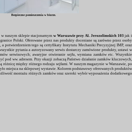
Bezpieczne pomieszczenia w biurze.
o w naszym sklepie stacjonarnym
w Warszawie przy Al. Jerozolimskich 103
jak 
a granice Polski. Oferowane przez nas produkty doceniane są zarówno przez osoby
, a potwierdzeniem tego są certyfikaty Instytutu Mechaniki Precyzyjnej IMP, oraz
szystkie pytania a autoryzowany serwis dostarczy zamówione produkty, ustawi w
lemów serwisowych; awaryjne otwieranie sejfu, wymiana zamków etc. Wszystkie
yć pod ww. adresem. Przy okazji zobaczą Państwo działanie zamków kluczowych,
zą różnicę między różnego rodzaju sejfami. W naszym magazynie w Warszawie, po
rczyło miejsca na sklepowej wystawie. Kolorem podstawowy oferowanych produktó
 możliwość montażu różnych zamków oraz szeroki wybór wyposażenia dodatkowego