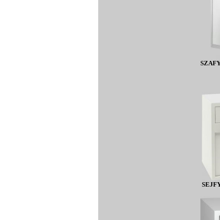
SZAF
SEJF