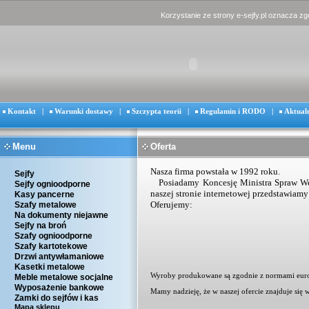
Korzystanie ze strony e-sejfy.pl oznacza z
Kontakt
|
Warunki dostawy
|
Szczypta teorii
|
Regulamin i RODO
|
Aktual
Menu
Oferta
Nasza firma powstała
w 1992 roku.
Sejfy
Posiadamy Koncesję Ministra Spraw W
Sejfy ognioodporne
naszej stronie internetowej przedstawiamy
Kasy pancerne
Oferujemy:
Szafy metalowe
Na dokumenty niejawne
Sejfy na broń
Szafy ognioodporne
Szafy kartotekowe
Drzwi antywłamaniowe
Kasetki metalowe
Wyroby produkowane są zgodnie z normami europej
Meble metalowe socjalne
Wyposażenie bankowe
Mamy nadzieję, że w naszej ofercie znajduje si
Zamki do sejfów i kas
Mapa sklepu