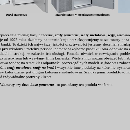
Drzwi skarbcowe
Skarbiec klasy V, pomieszczenie bezpieczne.
pieczania mienia; kasy pancerne,
szafy pancerne
,
szafy metalowe
,
sejfy
, zarówn
ieje od 1992 roku, działamy na terenie kraju oraz eksportujemy nasze towary poz
 banki. To dzięki ich najwyższej jakości oraz trwałości jesteśmy docenianą marką
 przeszkolony i rzetelny personel pomoże w wyborze produktu oraz odpowie na w
zieli instrukcji w zakresie ich obsługi. Pomoże również w rozwiązaniu prob
m serwisem lub wysyłamy firmą kurierską. Wiele z nich można obejrzeć lub nab
ństwo wiedzę na temat klas odporności poszczególnych modeli sejfów oraz zobac
można
szafy metalowe
,
szafy na broń
i wszystkie inne produkty na które nie wysta
robów kolor czarny jest drugim kolorem standardowym. Szeroka gama produktów,
d indywidualne potrzeby klienta.
jf domowy
czy duża
kasa pancerna
- to posiadamy ten produkt w ofercie.