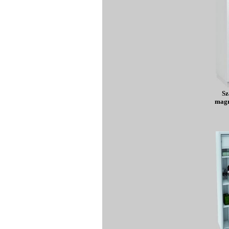
Sz
magn