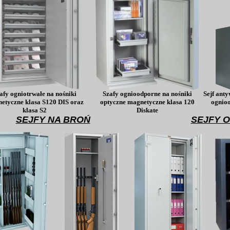
afy ogniotrwałe na nośniki
Szafy ognioodporne na nośniki
Sejf ant
etyczne klasa S120 DIS oraz
optyczne magnetyczne kl
asa 120
ognio
klasa S2
Diskate
SEJFY NA BROŃ
SEJFY 