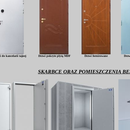
 do kancelarii tajnej
Drzwi
pokryte płytą MDF
Drzwi fornirowane
Drzw
SKARBCE ORAZ POMIESZCZENIA BE