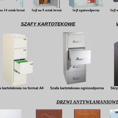
na 14 sztuk broni
Sejf na 9 sztuk broni
Sejf ognioodporny
Sejf 
SZAFY KARTOTEKOWE
a kartotekowa na format A4
Szafa kartotekowa ognioodporna
Skry
DRZWI ANTYWŁAMANIOW