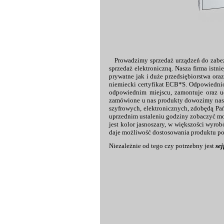
Prowadzimy sprzedaż urządzeń do zabez
sprzedaż elektroniczną. Nasza firma istn
prywatne jak i duże przedsiębiorstwa oraz
niemiecki certyfikat ECB*S. Odpowiednio
odpowiednim miejscu, zamontuje oraz ud
zamówione u nas produkty dowozimy naszy
szyfrowych, elektronicznych, zdobędą Pa
uprzednim ustaleniu godziny zobaczyć 
jest kolor jasnoszary, w większości wy
daje możliwość dostosowania produktu po
Niezależnie od tego czy potrzebny jest
se