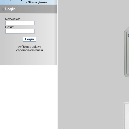
« Strona głowna
Login
Nazwisko:
Hasło:
>>Rejestracja<<
Zapomniałem hasła