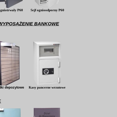
ogniotrwały P60
Sejf ognioodp
orny P60
WYPOSAŻENIE BANKOWE
tki depozytowe
Kasy pancerne wrzutowe
E