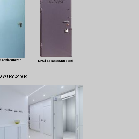
i ognioodporne
Drzwi do magazynu broni
ZPIECZNE