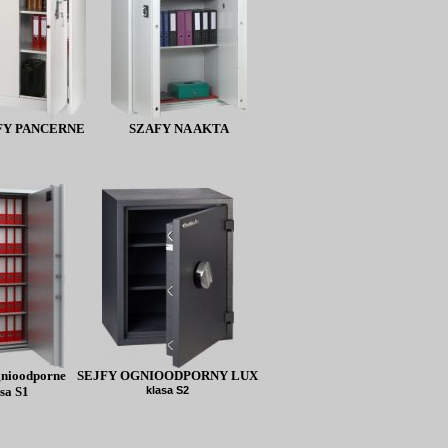
FY PANCERNE
SZAFY NA AKTA
nioodporne
SEJFY OGNIOODPORNY LUX
sa S1
klasa S2