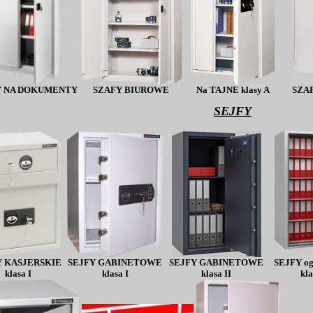
Y NA DOKUMENTY
SZAFY BIUROWE
Na TAJNE klasy A
SZA
SEJFY
Y KASJERSKIE
SEJFY GABINETOWE
SEJFY GABINETOWE
SEJFY og
klasa I
klasa I
klasa II
kla