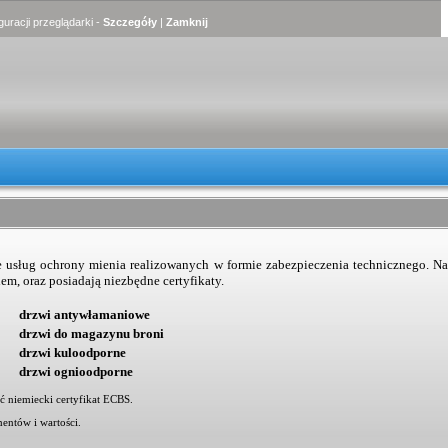
uracji przeglądarki -
Szczegóły
|
Zamknij
e usług ochrony mienia realizowanych w formie zabezpieczenia technicznego. Na
m, oraz posiadają niezbędne certyfikaty.
drzwi antywłamaniowe
drzwi do magazynu broni
drzwi kuloodporne
drzwi ognioodporne
ć niemiecki certyfikat ECBS.
entów i wartości.