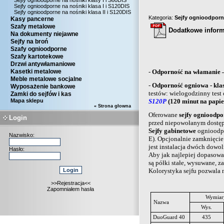
Sejfy ognioodporne na nośniki klasy I i S60DIS
Sejfy ognioodporne na nośniki klasa I i S120DIS
Sejfy ognioodporne na nośniki klasa II i S120DIS
Kategoria:
Sejfy ognioodporne
Kasy pancerne
Szafy metalowe
Dodatkowe infor
Na dokumenty niejawne
Sejfy na broń
Szafy ognioodporne
Szafy kartotekowe
Drzwi antywłamaniowe
Kasetki metalowe
-
Odporność na włamanie –
Meble metalowe socjalne
-
Odporność ogniowa - kla
Wyposażenie bankowe
testów: wielogodzinny test
Zamki do sejfów i kas
Mapa sklepu
S120P
(120 minut na papie
« Strona głowna
Oferowane
sejfy ognioodpo
Login
przed niepowołanym dostęp
Sejfy gabinetowe
ognioodpo
Nazwisko:
E). Opcjonalnie zamknięci
jest instalacja dwóch dowo
Hasło:
Aby jak najlepiej dopasowa
są półki stałe, wysuwane, 
Kolorystyka sejfu pozwala
>>Rejestracja<<
Zapomniałem hasła
Wymiar
Nazwa
Wys.
DuoGuard 40
435