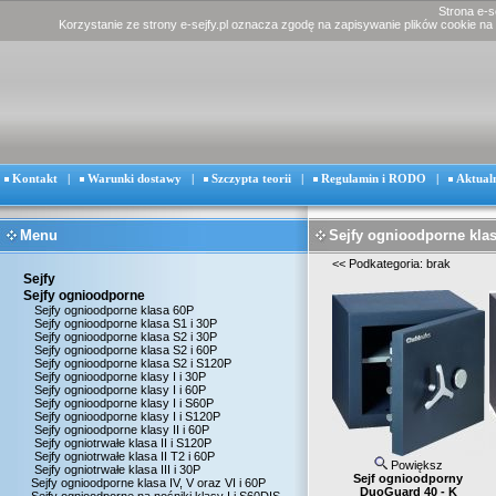
Strona e-s
Korzystanie ze strony e-sejfy.pl oznacza zgodę na zapisywanie plików cookie na
Kontakt
|
Warunki dostawy
|
Szczypta teorii
|
Regulamin i RODO
|
Aktual
Menu
Sejfy ognioodporne klas
<<
Podkategoria: brak
Sejfy
Sejfy ognioodporne
Sejfy ognioodporne klasa 60P
Sejfy ognioodporne klasa S1 i 30P
Sejfy ognioodporne klasa S2 i 30P
Sejfy ognioodporne klasa S2 i 60P
Sejfy ognioodporne klasa S2 i S120P
Sejfy ognioodporne klasy I i 30P
Sejfy ognioodporne klasy I i 60P
Sejfy ognioodporne klasy I i S60P
Sejfy ognioodporne klasy I i S120P
Sejfy ognioodporne klasy II i 60P
Sejfy ogniotrwałe klasa II i S120P
Sejfy ogniotrwałe klasa II T2 i 60P
Powiększ
Sejfy ogniotrwałe klasa III i 30P
Sejf ognioodporny
Sejfy ognioodporne klasa IV, V oraz VI i 60P
DuoGuard 40 - K