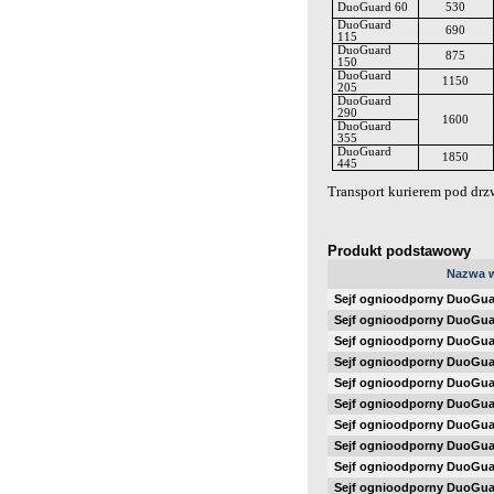
DuoGuard
60
530
DuoGuard
690
115
DuoGuard
875
150
DuoGuard
1150
205
DuoGuard
290
1600
DuoGuard
355
DuoGuard
1850
445
Transport kurierem pod drz
Produkt podstawowy
Nazwa 
Sejf ognioodporny DuoGuar
Sejf ognioodporny DuoGuar
Sejf ognioodporny DuoGuar
Sejf ognioodporny DuoGuar
Sejf ognioodporny DuoGuar
Sejf ognioodporny DuoGuar
Sejf ognioodporny DuoGuar
Sejf ognioodporny DuoGuar
Sejf ognioodporny DuoGuar
Sejf ognioodporny DuoGuar