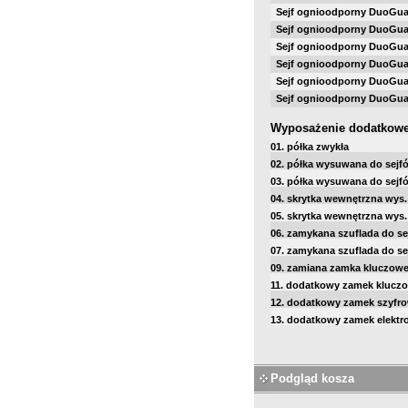
Sejf ognioodporny DuoGuar
Sejf ognioodporny DuoGuar
Sejf ognioodporny DuoGuar
Sejf ognioodporny DuoGuar
Sejf ognioodporny DuoGuar
Sejf ognioodporny DuoGuar
Wyposażenie dodatkow
01. półka zwykła
02. półka wysuwana do sejf
03. półka wysuwana do sejf
04. skrytka wewnętrzna wys.
05. skrytka wewnętrzna wys
06. zamykana szuflada do s
07. zamykana szuflada do s
09. zamiana zamka kluczowe
11. dodatkowy zamek kluczo
12. dodatkowy zamek szyfro
13. dodatkowy zamek elektro
Podgląd kosza