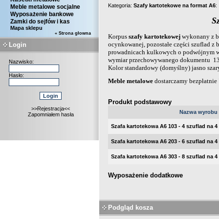
Kategoria:
Szafy kartotekowe na format A6
:
Meble metalowe socjalne
Wyposażenie bankowe
S
Zamki do sejfów i kas
Mapa sklepu
« Strona głowna
Korpus
szafy kartotekowej
wykonany z bla
ocynkowanej, pozostałe części szuflad z 
Login
prowadnicach kulkowych o podwójnym wy
wymiar przechowywanego dokumentu 130 
Nazwisko:
Kolor standardowy (domyślny) jasno szar
Hasło:
Meble metalowe
dostarczamy bezpłatnie 
Produkt podstawowy
>>Rejestracja<<
Nazwa wyrobu
Zapomniałem hasła
Szafa kartotekowa A6 103 - 4 szuflad na 
Szafa kartotekowa A6 203 - 6 szuflad na 
Szafa kartotekowa A6 303 - 8 szuflad na 
Wyposażenie dodatkowe
Podgląd kosza