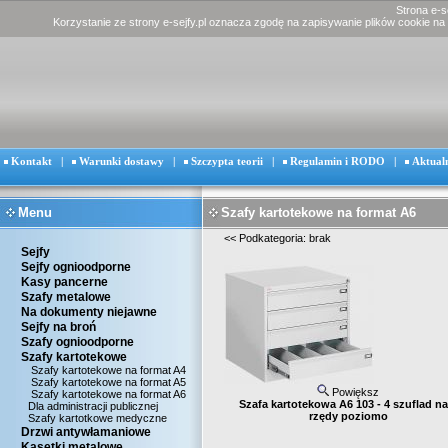
Strona e-s
Korzystanie ze strony e-sejfy.pl oznacza zgodę na zapisywanie plików cookie na
Kontakt
|
Warunki dostawy
|
Szczypta teorii
|
Regulamin i RODO
|
Aktual
Menu
Szafy kartotekowe na format A6
<<
Podkategoria: brak
Sejfy
Sejfy ognioodporne
Kasy pancerne
Szafy metalowe
Na dokumenty niejawne
Sejfy na broń
Szafy ognioodporne
Szafy kartotekowe
Szafy kartotekowe na format A4
Szafy kartotekowe na format A5
Powiększ
Szafy kartotekowe na format A6
Szafa kartotekowa A6 103 - 4 szuflad na
Dla administracji publicznej
rzędy poziomo
Szafy kartotkowe medyczne
Drzwi antywłamaniowe
Kasetki metalowe