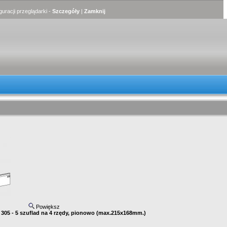
uracji przeglądarki -
Szczegóły
|
Zamknij
Powiększ
 305 - 5 szuflad na 4 rzędy, pionowo (max.215x168mm.)