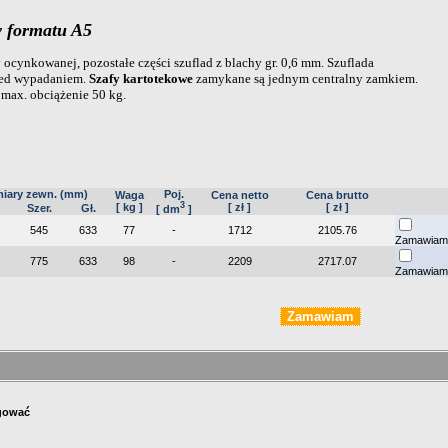
y formatu A5
y ocynkowanej, pozostałe części szuflad z blachy gr. 0,6 mm. Szuflada
zed wypadaniem.
Szafy kartotekowe
zamykane są jednym centralny zamkiem.
ax. obciążenie 50 kg.
iary zewn. (mm)
Poj.
Waga
Cena netto
Cena brutto
3
[ kg ]
[ zł ]
[ zł ]
Szer.
Gł.
[ dm
]
545
633
77
-
1712
2105.76
Zamawiam
775
633
98
-
2209
2717.07
Zamawiam
ogować