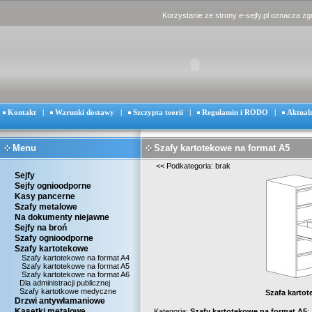
Korzystanie ze strony e-sejfy.pl oznacza z
Kontakt
|
Warunki dostawy
|
Szczypta teorii
|
Regulamin i RODO
|
Aktual
Menu
Szafy kartotekowe na format A5
<<
Podkategoria: brak
Sejfy
Sejfy ognioodporne
Kasy pancerne
Szafy metalowe
Na dokumenty niejawne
Sejfy na broń
Szafy ognioodporne
Szafy kartotekowe
Szafy kartotekowe na format A4
Szafy kartotekowe na format A5
Szafy kartotekowe na format A6
Dla administracji publicznej
Szafy kartotkowe medyczne
Szafa kartot
Drzwi antywłamaniowe
Kasetki metalowe
Kategoria:
Szafy kartotekowe na format A5
: