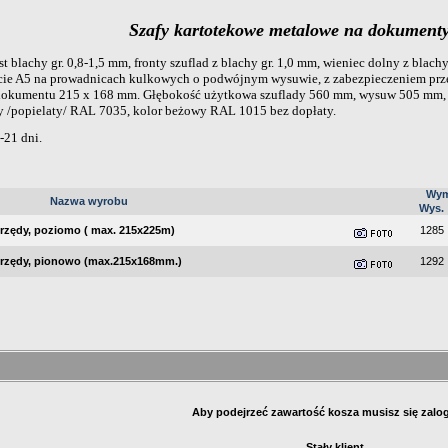
Szafy kartotekowe metalowe na dokument
 blachy gr. 0,8-1,5 mm, fronty szuflad z blachy gr. 1,0 mm, wieniec dolny z blach
acie A5 na prowadnicach kulkowych o podwójnym wysuwie, z zabezpieczeniem pr
kumentu 215 x 168 mm. Głębokość użytkowa szuflady 560 mm, wysuw 505 mm, m
y /popielaty/ RAL 7035, kolor beżowy RAL 1015 bez dopłaty.
4-21 dni.
Wym
Nazwa wyrobu
Wys.
2 rzędy, poziomo ( max. 215x225m)
1285
4 rzędy, pionowo (max.215x168mm.)
1292
Aby podejrzeć zawartość kosza musisz się zal
Stały klient