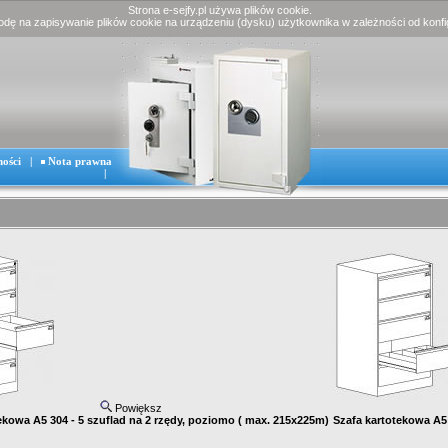
Strona e-sejfy.pl używa plików cookie.
godę na zapisywanie plików cookie na urządzeniu (dysku) użytkownika w zależności od konfig
ności
|
Nota prawna
|
Powiększ
ekowa A5 304 - 5 szuflad na 2 rzędy, poziomo ( max. 215x225m)
Szafa kartotekowa A5