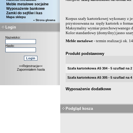
Meble metalowe socjalne
Wyposażenie bankowe
Zamki do sejfów i kas
Mapa sklepu
Korpus szafy kartotekowej wykonany z jest
« Strona głowna
przystosowana na rzędy kartotek o form
Login
Maksymalny wymiar przechowywanego do
Kolor standardowy (domyślny) jasno szar
Nazwisko:
Meble metalowe
- termin realizacji ok. 1
Hasło:
Produkt podstawowy
>>Rejestracja<<
Szafa kartotekowa A5 304 - 5 szuflad na 
Zapomniałem hasła
Szafa kartotekowa A5 305 - 5 szuflad na 
Wyposażenie dodatkowe
Podgląd kosza