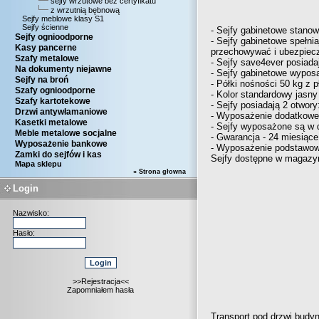
sejfy wrzutowe bez certyfikatu
z wrzutnią bębnową
Sejfy meblowe klasy S1
Sejfy ścienne
- Sejfy gabinetowe stanow
Sejfy ognioodporne
- Sejfy gabinetowe spełn
Kasy pancerne
przechowywać i ubezpieczy
Szafy metalowe
- Sejfy save4ever posiada
Na dokumenty niejawne
- Sejfy gabinetowe wyposa
Sejfy na broń
- Półki nośności 50 kg z
Szafy ognioodporne
- Kolor standardowy jasny
Szafy kartotekowe
- Sejfy posiadają 2 otwor
Drzwi antywłamaniowe
- Wyposażenie dodatkowe 
Kasetki metalowe
- Sejfy wyposażone są w 
Meble metalowe socjalne
- Gwarancja - 24 miesiące
Wyposażenie bankowe
- Wyposażenie podstawowe
Zamki do sejfów i kas
Sejfy dostępne w magazyn
Mapa sklepu
« Strona głowna
Login
Nazwisko:
Hasło:
>>Rejestracja<<
Zapomniałem hasła
Transport pod drzwi budy