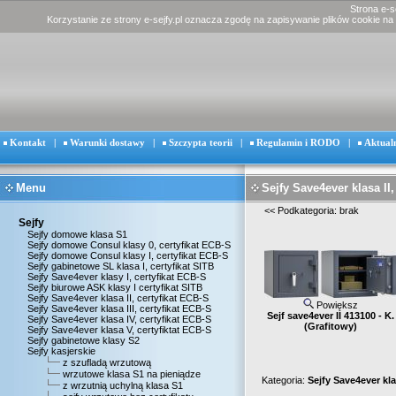
Strona e-s
Korzystanie ze strony e-sejfy.pl oznacza zgodę na zapisywanie plików cookie na
Kontakt
|
Warunki dostawy
|
Szczypta teorii
|
Regulamin i RODO
|
Aktual
Menu
Sejfy Save4ever klasa II,
<<
Podkategoria: brak
Sejfy
Sejfy domowe klasa S1
Sejfy domowe Consul klasy 0, certyfikat ECB-S
Sejfy domowe Consul klasy I, certyfikat ECB-S
Sejfy gabinetowe SL klasa I, certyfikat SITB
Sejfy Save4ever klasy I, certyfikat ECB-S
Sejfy biurowe ASK klasy I certyfikat SITB
Sejfy Save4ever klasa II, certyfikat ECB-S
Powiększ
Sejfy Save4ever klasa III, certyfikat ECB-S
Sejf save4ever II 413100 - K.
Sejfy Save4ever klasa IV, certyfikat ECB-S
(Grafitowy)
Sejfy Save4ever klasa V, certyfiktat ECB-S
Sejfy gabinetowe klasy S2
Sejfy kasjerskie
z szufladą wrzutową
wrzutowe klasa S1 na pieniądze
Kategoria:
Sejfy Save4ever kla
z wrzutnią uchylną klasa S1