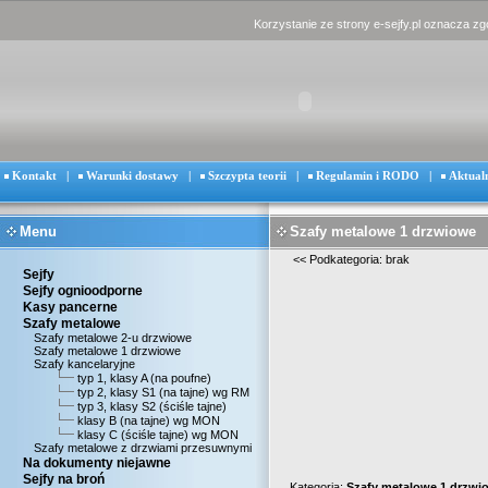
Korzystanie ze strony e-sejfy.pl oznacza z
Kontakt
|
Warunki dostawy
|
Szczypta teorii
|
Regulamin i RODO
|
Aktual
Menu
Szafy metalowe 1 drzwiowe
<<
Podkategoria: brak
Sejfy
Sejfy ognioodporne
Kasy pancerne
Szafy metalowe
Szafy metalowe 2-u drzwiowe
Szafy metalowe 1 drzwiowe
Szafy kancelaryjne
typ 1, klasy A (na poufne)
typ 2, klasy S1 (na tajne) wg RM
typ 3, klasy S2 (ściśle tajne)
klasy B (na tajne) wg MON
klasy C (ściśle tajne) wg MON
Szafy metalowe z drzwiami przesuwnymi
Na dokumenty niejawne
Sejfy na broń
Kategoria:
Szafy metalowe 1 drzwi