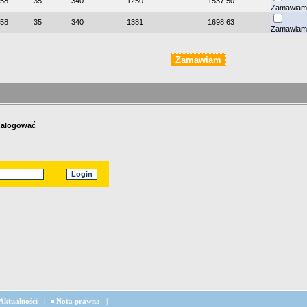
58
35
340
1250
1537.50
Zamawiam
58
35
340
1381
1698.63
Zamawiam
 zalogować
Aktualności
|
Nota prawna
|