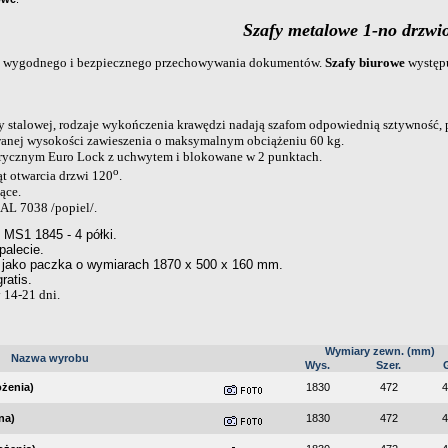
Szafy metalowe 1-no drzwi
 wygodnego i bezpiecznego przechowywania dokumentów.
Szafy biurowe
występ
y stalowej, rodzaje wykończenia krawędzi nadają szafom odpowiednią sztywność, 
owanej wysokości zawieszenia o maksymalnym obciążeniu 60 kg.
rycznym Euro Lock z uchwytem i blokowane w 2 punktach.
o
t otwarcia drzwi 120
.
ące.
RAL 7038 /popiel/.
MS1 1845 - 4 półki.
palecie.
ą jako paczka o wymiarach 1870 x 500 x 160 mm.
ratis.
 14-21 dni.
Wymiary zewn. (mm)
Nazwa wyrobu
Wys.
Szer.
G
żenia)
1830
472
4
na)
1830
472
4