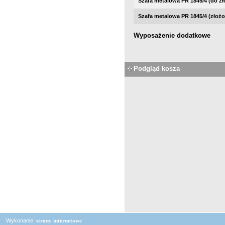
Szafa metalowa PR 1845/4 (do zł
Szafa metalowa PR 1845/4 (złożo
Wyposażenie dodatkowe
Podgląd kosza
Wykonanie:
strony internetowe