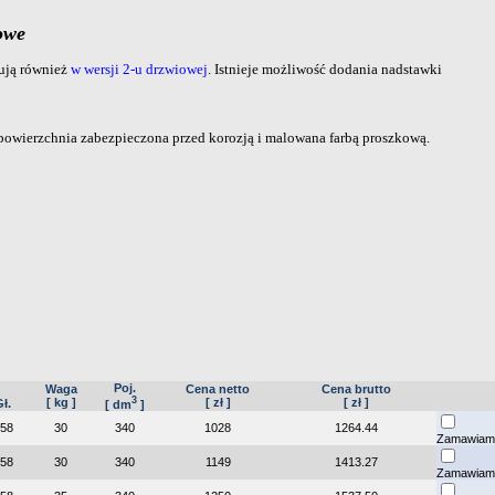
owe
ują również
w wersji 2-u drzwiowej
. Istnieje możliwość dodania nadstawki
powierzchnia zabezpieczona przed korozją i malowana farbą proszkową.
Poj.
Waga
Cena netto
Cena brutto
3
[ kg ]
[ zł ]
[ zł ]
ł.
[ dm
]
58
30
340
1028
1264.44
Zamawiam
58
30
340
1149
1413.27
Zamawiam