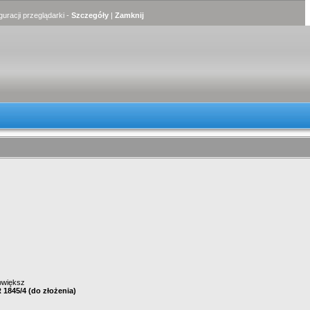
uracji przeglądarki -
Szczegóły
|
Zamknij
większ
1845/4 (do złożenia)