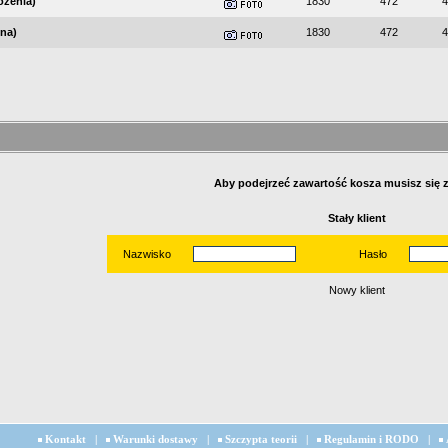
ożenia)
1830
472
4
na)
1830
472
4
Aby podejrzeć zawartość kosza musisz się
Stały klient
Nazwisko
Hasło
Nowy klient
Kontakt
|
Warunki dostawy
|
Szczypta teorii
|
Regulamin i RODO
|