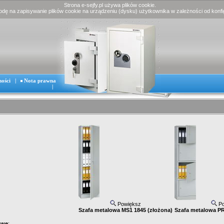
Strona e-sejfy.pl używa plików cookie.
godę na zapisywanie plików cookie na urządzeniu (dysku) użytkownika w zależności od konfig
ności
|
Nota prawna
|
Powiększ
Po
Szafa metalowa MS1 1845 (złożona)
Szafa metalowa PR 
owe
: