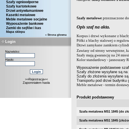
Szafy ognioodporne
Szafy kartotekowe
Drzwi antywłamaniowe
Kasetki metalowe
Szafy metalowe
przeznaczone do
Meble metalowe socjalne
Wyposażenie bankowe
Opis szaf na akta.
Zamki do sejfów i kas
Mapa sklepu
« Strona głowna
Korpus i drzwi wykonane z blach
Półki z blachy stalowej o regul
Login
Drzwi zamykane zamkiem cylind
Zawiasy od strony wewnętrzne, ką
Nazwisko:
Szafy mają gwarancję na 24 miesi
Kolor standardowy - jasnoszary 
Hasło:
Wyposażenie podstawowe szaf 
Szafy złożone wysyłane są na 
Szafy do złożenia wysyłane s
>>Rejestracja<<
Transportu pod drzwi budynku g
Zapomniałem hasła
Meble metalowe - termin dostawy
Produkt podstawowy
Szafa metalowa MS1 1845 (do zło
Szafa metalowa MS1 1845 (złożo