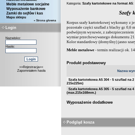
Kategoria:
Szafy kartotekowe na format A5
:
Meble metalowe socjalne
Wyposażenie bankowe
Szafy 
Zamki do sejfów i kas
Mapa sklepu
« Strona głowna
Korpus szafy kartotekowej wykonany z jes
pozostałe części szuflad z blachy gr. 0,
Login
podwójnym wysuwie, z zabezpieczeniem
wymiar przechowywanego dokumentu 215 
Nazwisko:
Kolor standardowy (domyślny) jasno szar
Hasło:
Meble metalowe
- termin realizacji ok. 1
Produkt podstawowy
>>Rejestracja<<
Zapomniałem hasła
Nazwa wyr
Szafa kartotekowa A5 304 - 5 szuflad na 2
215x225m)
Szafa kartotekowa A5 305 - 5 szuflad na 
(max.215x168mm.)
Wyposażenie dodatkowe
Podgląd kosza