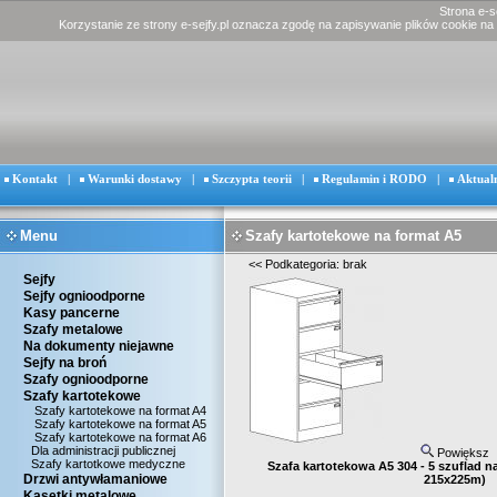
Strona e-s
Korzystanie ze strony e-sejfy.pl oznacza zgodę na zapisywanie plików cookie na
Kontakt
|
Warunki dostawy
|
Szczypta teorii
|
Regulamin i RODO
|
Aktual
Menu
Szafy kartotekowe na format A5
<<
Podkategoria: brak
Sejfy
Sejfy ognioodporne
Kasy pancerne
Szafy metalowe
Na dokumenty niejawne
Sejfy na broń
Szafy ognioodporne
Szafy kartotekowe
Szafy kartotekowe na format A4
Szafy kartotekowe na format A5
Szafy kartotekowe na format A6
Dla administracji publicznej
Powiększ
Szafy kartotkowe medyczne
Szafa kartotekowa A5 304 - 5 szuflad n
Drzwi antywłamaniowe
215x225m)
Kasetki metalowe