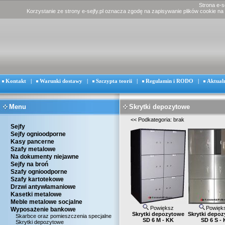
Strona e-s
Korzystanie ze strony e-sejfy.pl oznacza zgodę na zapisywanie plików cookie na
Kontakt
|
Warunki dostawy
|
Szczypta teorii
|
Regulamin i RODO
|
Aktual
Menu
Skrytki depozytowe
<<
Podkategoria: brak
Sejfy
Sejfy ognioodporne
Kasy pancerne
Szafy metalowe
Na dokumenty niejawne
Sejfy na broń
Szafy ognioodporne
Szafy kartotekowe
Drzwi antywłamaniowe
Kasetki metalowe
Meble metalowe socjalne
Powiększ
Powięk
Wyposażenie bankowe
Skrytki depozytowe
Skrytki depo
Skarbce oraz pomieszczenia specjalne
SD 6 M - KK
SD 6 S - 
Skrytki depozytowe