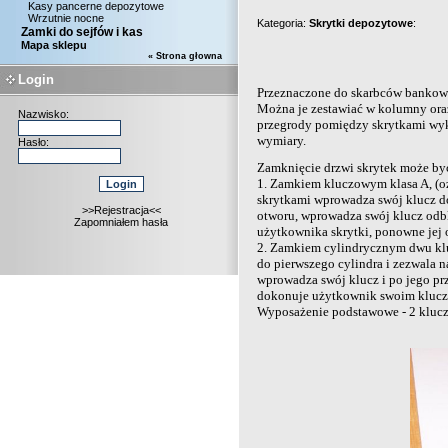
Kasy pancerne depozytowe
Wrzutnie nocne
Kategoria:
Skrytki depozytowe
:
Zamki do sejfów i kas
Mapa sklepu
« Strona głowna
Login
Przeznaczone do skarbców bankowy
Można je zestawiać w kolumny ora
Nazwisko:
przegrody pomiędzy skrytkami wyk
wymiary.
Hasło:
Zamknięcie drzwi skrytek może by
1. Zamkiem kluczowym klasa A, (oz
skrytkami wprowadza swój klucz d
>>Rejestracja<<
otworu, wprowadza swój klucz odbl
Zapomniałem hasła
użytkownika skrytki, ponowne jej 
2. Zamkiem cylindrycznym dwu klu
do pierwszego cylindra i zezwala 
wprowadza swój klucz i po jego prz
dokonuje użytkownik swoim kluczem
Wyposażenie podstawowe - 2 klucze 